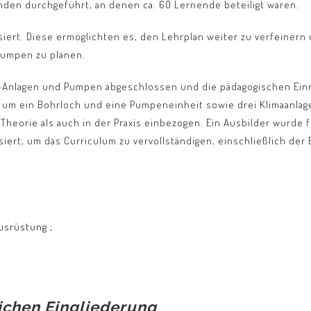
nden durchgeführt, an denen ca. 60 Lernende beteiligt waren.
iert. Diese ermöglichten es, den Lehrplan weiter zu verfeinern 
Pumpen zu planen.
-Anlagen und Pumpen abgeschlossen und die pädagogischen Einr
ch um ein Bohrloch und eine Pumpeneinheit sowie drei Klimaanlag
heorie als auch in der Praxis einbezogen. Ein Ausbilder wurde fü
ert, um das Curriculum zu vervollständigen, einschließlich der
usrüstung ;
ichen Eingliederung