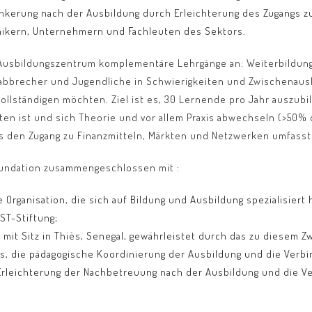
rankerung nach der Ausbildung durch Erleichterung des Zugangs
nikern, Unternehmern und Fachleuten des Sektors.
Ausbildungszentrum komplementäre Lehrgänge an: Weiterbildung 
abbrecher und Jugendliche in Schwierigkeiten und Zwischenausb
vollständigen möchten. Ziel ist es, 30 Lernende pro Jahr auszubi
en ist und sich Theorie und vor allem Praxis abwechseln (>50% 
s den Zugang zu Finanzmitteln, Märkten und Netzwerken umfasst
Foundation zusammengeschlossen mit :
e Organisation, die sich auf Bildung und Ausbildung spezialisiert
ST-Stiftung;
n mit Sitz in Thiès, Senegal, gewährleistet durch das zu diesem Z
, die pädagogische Koordinierung der Ausbildung und die Verbi
Erleichterung der Nachbetreuung nach der Ausbildung und die V