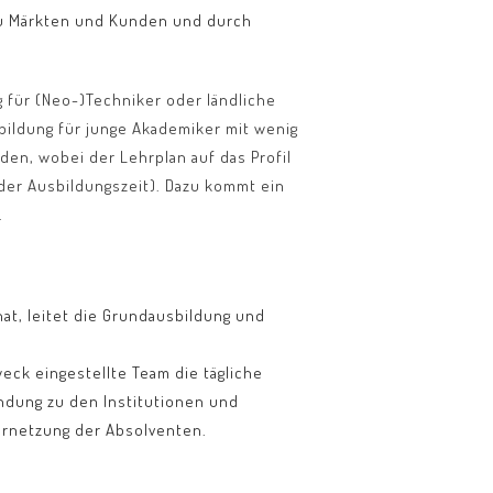
 zu Märkten und Kunden und durch
für (Neo-)Techniker oder ländliche
ildung für junge Akademiker mit wenig
lden, wobei der Lehrplan auf das Profil
der Ausbildungszeit). Dazu kommt ein
.
 hat, leitet die Grundausbildung und
weck eingestellte Team die tägliche
ndung zu den Institutionen und
ernetzung der Absolventen.