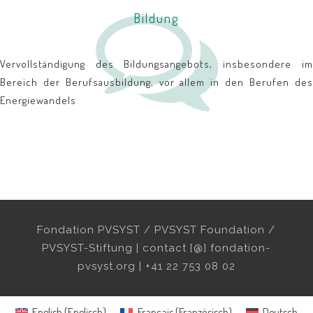
Bildung
Vervollständigung des Bildungsangebots, insbesondere im
Bereich der Berufsausbildung, vor allem in den Berufen des
Energiewandels
Fondation PVSYST / PVSYST Foundation /
PVSYST-Stiftung | contact [@] fondation-
pvsyst.org | +41 22 753 08 02
English
(
Englisch
)
Français
(
Französisch
)
Deutsch