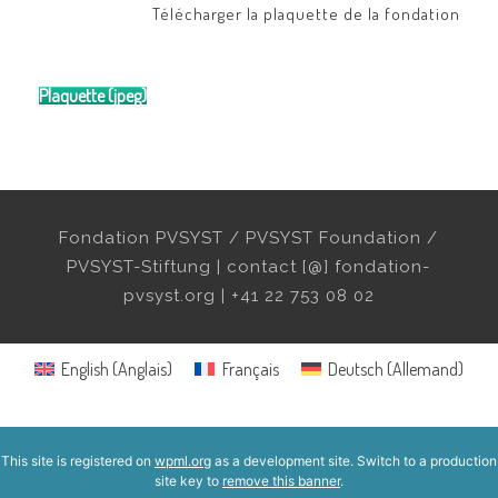
Télécharger la plaquette de la fondation
Plaquette (jpeg)
Fondation PVSYST / PVSYST Foundation /
PVSYST-Stiftung | contact [@] fondation-
pvsyst.org | +41 22 753 08 02
English
(
Anglais
)
Français
Deutsch
(
Allemand
)
This site is registered on
wpml.org
as a development site. Switch to a production
site key to
remove this banner
.