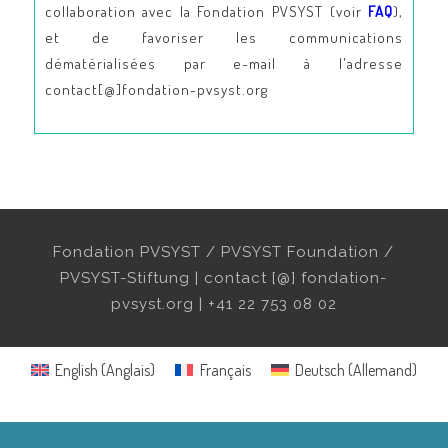
collaboration avec la Fondation PVSYST (voir
FAQ
),
et de favoriser les communications
dématérialisées par e-mail à l'adresse
contact[@]fondation-pvsyst.org
Fondation PVSYST / PVSYST Foundation /
PVSYST-Stiftung | contact [@] fondation-
pvsyst.org | +41 22 753 08 02
English
(
Anglais
)
Français
Deutsch
(
Allemand
)